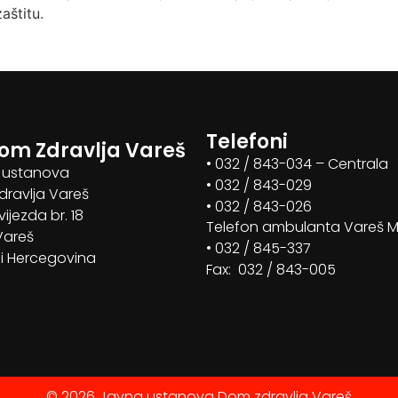
aštitu.
Telefoni
om Zdravlja Vareš
• 032 / 843-034 – Centrala
 ustanova
• 032 / 843-029
ravlja Vareš
• 032 / 843-026
vijezda br. 18
Telefon ambulanta Vareš 
Vareš
• 032 / 845-337
i Hercegovina
Fax: 032 / 843-005
© 2026 Javna ustanova Dom zdravlja Vareš