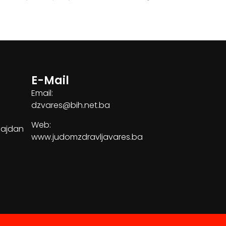
E-Mail
Email:
dzvares@bih.net.ba
Web:
Majdan
www.judomzdravljavares.ba