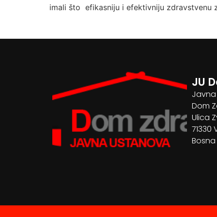
imali što efikasniju i efektivniju zdravstvenu z
JU D
Javna
Dom Zd
Ulica Z
71330 
Bosna 