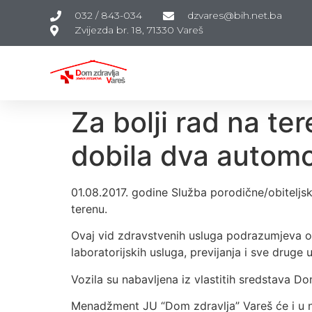
032 / 843-034
dzvares@bih.net.ba
Zvijezda br. 18, 71330 Vareš
Za bolji rad na t
dobila dva automo
01.08.2017. godine Služba porodične/obiteljs
terenu.
Ovaj vid zdravstvenih usluga podrazumjeva od
laboratorijskih usluga, previjanja i sve drug
Vozila su nabavljena iz vlastitih sredstava D
Menadžment JU “Dom zdravlja” Vareš će i u n