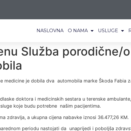
NASLOVNA
O NAMA
USLUGE
erenu Služba porodične/o
bila
ke medicine je dobila dva automobila marke Škoda Fabia za
laske doktora i medicinskih sestara u terenske ambulante,
e usluge koje budu potrebne našim pacijentima.
oma zdravlja, a ukupna cijena nabavke iznosi 36.477,26 KM.
arednom periodu nastojati da unaprijedi i poboljša zdravs