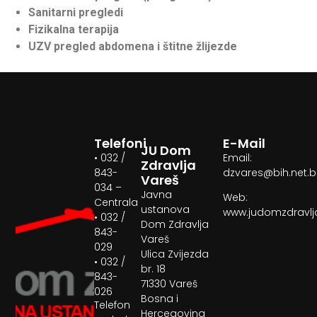
Sanitarni pregledi
Fizikalna terapija
UZV pregled abdomena i štitne žlijezde
Telefoni
E-Mail
JU Dom
• 032 /
Email:
Zdravlja
843-
dzvares@bih.net.
Vareš
034 –
Javna
Web:
Centrala
ustanova
www.judomzdravlj
• 032 /
Dom Zdravlja
843-
Vareš
029
Ulica Zvijezda
• 032 /
br. 18
843-
71330 Vareš
026
Bosna i
Telefon
Hercegovina