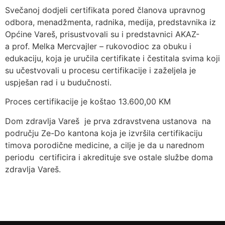
Svečanoj dodjeli certifikata pored članova upravnog
odbora, menadžmenta, radnika, medija, predstavnika iz
Općine Vareš, prisustvovali su i predstavnici AKAZ-
a prof. Melka Mercvajler – rukovodioc za obuku i
edukaciju, koja je uručila certifikate i čestitala svima koji
su učestvovali u procesu certifikacije i zaželjela je
uspješan rad i u budučnosti.
Proces certifikacije je koštao 13.600,00 KM
Dom zdravlja Vareš je prva zdravstvena ustanova na
području Ze-Do kantona koja je izvršila certifikaciju
timova porodične medicine, a cilje je da u narednom
periodu certificira i akredituje sve ostale službe doma
zdravlja Vareš.