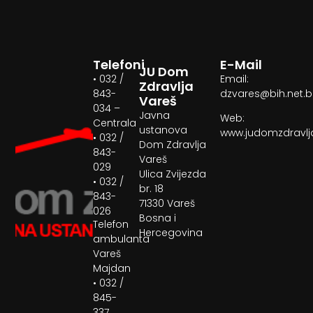
Telefoni
E-Mail
JU Dom
• 032 /
Email:
Zdravlja
843-
dzvares@bih.net.
Vareš
034 –
Javna
Web:
Centrala
ustanova
www.judomzdravlj
• 032 /
Dom Zdravlja
843-
Vareš
029
Ulica Zvijezda
• 032 /
br. 18
843-
71330 Vareš
026
Bosna i
Telefon
Hercegovina
ambulanta
Vareš
Majdan
• 032 /
845-
337