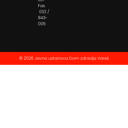
Fax:
032 /
843-
005
© 2026 Javna ustanova Dom zdravlja Vareš