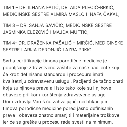
TIM 1 – DR. ILHANA FATIĆ, DR. AIDA PLECIĆ-BRKIĆ,
MEDICINSKE SESTRE ALMIRA MASLO I NAFA ČAKAL,
TIM 3 – DR. SANJA SAVIČIĆ, MEDICINSKE SESTRE
JASMINKA ELEZOVIĆ I MAJDA MUFTIĆ,
TIM 4- DR. DRAŽENKA PAŠALIĆ – MIRČIĆ, MEDICINSKE
SESTRE LARIJA DERONJIĆ I AZRA PRKIĆ.
Svrha certifikacije timova porodične medicine je
poboljšanje zdravstvene zaštite za naše pacijente koji
će kroz definisane standarde i procedure imati
kvalitetniju zdravstvenu uslugu . Pacijenti će tačno znati
koja su njihova prava ali isto tako koje su i njihove
obaveze prilikom korištenja zdravstvene usluge.
Dom zdravlja Vareš će zahvaljujući certifikacijom
timova porodične medicine pored jasno definisanih
prava i obaveza znatno smanjiti i materijalne troškove
jer će se greške u procesu rada svesti na minimum.