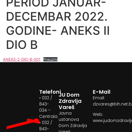
PERIOD JANUAR-
DECEMBAR 2022.
GODINE- ANEKS II
DIO B
ANEKS-2-DIO-B-001
Preuzmi
Telefoni
E-Mail
JU Dom
• 032 /
Email:
Zdravlja
843-
dzvares@bih.net.
Vareš
034 –
Javna
Web:
Centrala
ustanova
www.judomzdravlj
• 032 /
Dom Zdravlja
843-
Vareš