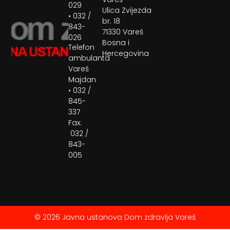
029
Ulica Zvijezda
• 032 /
br. 18
843-
71330 Vareš
026
Bosna i
Telefon
Hercegovina
ambulanta
Vareš
Majdan
• 032 /
845-
337
Fax:
032 /
843-
005
© 2026 Javna ustanova Dom zdravlja Vareš