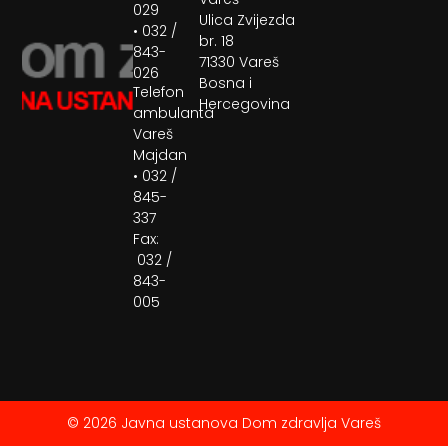
029
Ulica Zvijezda
• 032 /
br. 18
843-
71330 Vareš
026
Bosna i
Telefon
Hercegovina
ambulanta
Vareš
Majdan
• 032 /
845-
337
Fax:
032 /
843-
005
© 2026 Javna ustanova Dom zdravlja Vareš