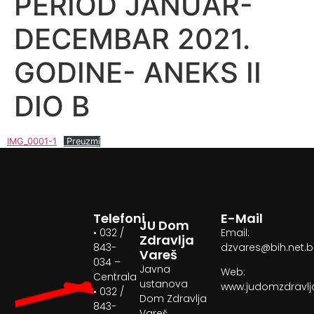
PERIOD JANUAR-
DECEMBAR 2021.
GODINE- ANEKS II
DIO B
IMG_0001-1
Preuzmi
Telefoni
E-Mail
JU Dom
• 032 /
Email:
Zdravlja
843-
dzvares@bih.net.
Vareš
034 –
Javna
Web:
Centrala
ustanova
www.judomzdravlj
• 032 /
Dom Zdravlja
843-
Vareš