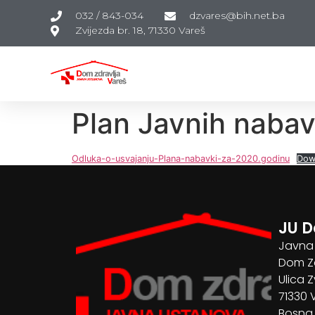
032 / 843-034
dzvares@bih.net.ba
Zvijezda br. 18, 71330 Vareš
Plan Javnih nabav
Odluka-o-usvajanju-Plana-nabavki-za-2020.godinu
Dow
JU D
Javna
Dom Zd
Ulica Z
71330 
Bosna 