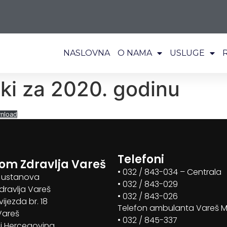
NASLOVNA
O NAMA
USLUGE
ki za 2020. godinu
nload
Telefoni
om Zdravlja Vareš
• 032 / 843-034 – Centrala
 ustanova
• 032 / 843-029
ravlja Vareš
• 032 / 843-026
vijezda br. 18
Telefon ambulanta Vareš 
Vareš
• 032 / 845-337
i Hercegovina