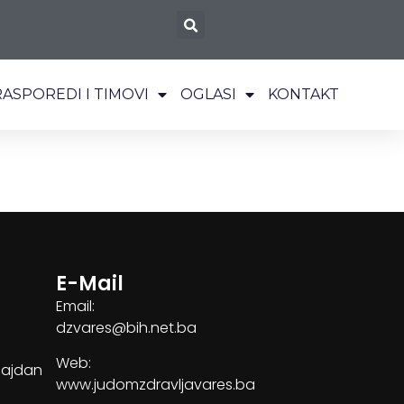
RASPOREDI I TIMOVI
OGLASI
KONTAKT
E-Mail
Email:
dzvares@bih.net.ba
Web:
Majdan
www.judomzdravljavares.ba