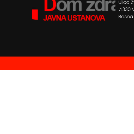
Ulica Z
71330 
Bosna 