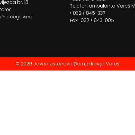
vijezda br. 18
Telefon ambulanta Vareš 
Vareš
• 032 / 845-337
i Hercegovina
Fax: 032 / 843-005
© 2026 Javna ustanova Dom zdravlja Vareš