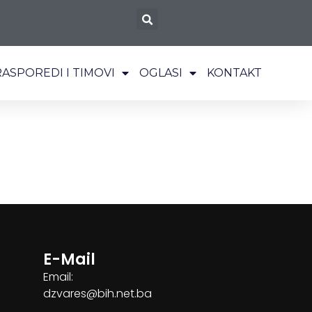
RASPOREDI I TIMOVI
OGLASI
KONTAKT
E-Mail
Email:
dzvares@bih.net.ba