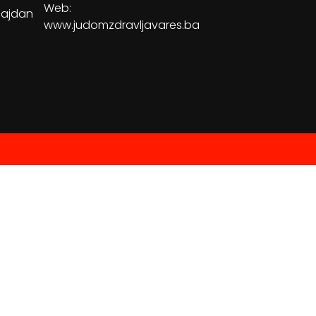
Web:
Majdan
www.judomzdravljavares.ba