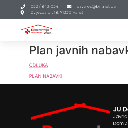
032 / 843-034
dzvares@bih.net.ba
Zvijezda br. 18, 71330 Vareš
Plan javnih nabav
ODLUKA
PLAN NABAVKI
JU D
Javna
Dom Zd