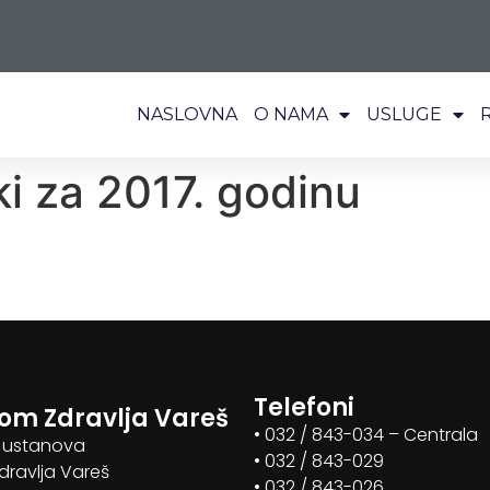
NASLOVNA
O NAMA
USLUGE
ki za 2017. godinu
Telefoni
om Zdravlja Vareš
• 032 / 843-034 – Centrala
 ustanova
• 032 / 843-029
ravlja Vareš
• 032 / 843-026