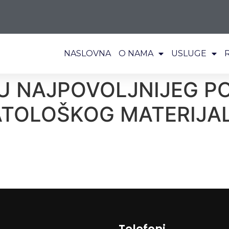
NASLOVNA
O NAMA
USLUGE
RU NAJPOVOLJNIJEG P
OLOŠKOG MATERIJALA