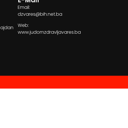
E-Mail
Email:
dzvares@bih.net.ba
Web:
Majdan
www.judomzdravljavares.ba