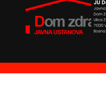
JU D
Javna
Dom Zd
Ulica Z
71330 
Bosna 