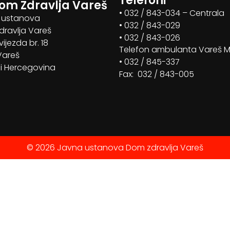
Telefoni
om Zdravlja Vareš
• 032 / 843-034 – Centrala
 ustanova
• 032 / 843-029
ravlja Vareš
• 032 / 843-026
vijezda br. 18
Telefon ambulanta Vareš 
Vareš
• 032 / 845-337
i Hercegovina
Fax: 032 / 843-005
© 2026 Javna ustanova Dom zdravlja Vareš