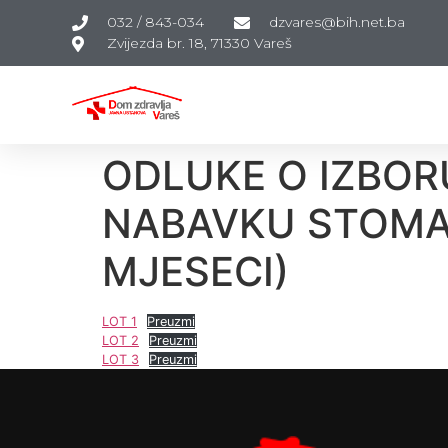
032 / 843-034
dzvares@bih.net.ba
Zvijezda br. 18, 71330 Vareš
ODLUKE O IZBO
NABAVKU STOMAT
MJESECI)
LOT 1
Preuzmi
LOT 2
Preuzmi
LOT 3
Preuzmi