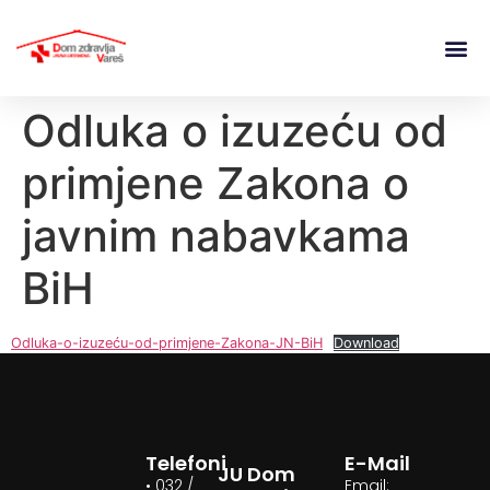
Odluka o izuzeću od
primjene Zakona o
javnim nabavkama
BiH
Odluka-o-izuzeću-od-primjene-Zakona-JN-BiH
Download
Telefoni
E-Mail
JU Dom
• 032 /
Email: