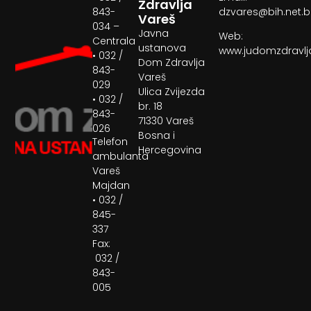
Zdravlja
843-
dzvares@bih.net.
Vareš
034 –
Javna
Web:
Centrala
ustanova
www.judomzdravlj
• 032 /
Dom Zdravlja
843-
Vareš
029
Ulica Zvijezda
• 032 /
br. 18
843-
71330 Vareš
026
Bosna i
Telefon
Hercegovina
ambulanta
Vareš
Majdan
• 032 /
845-
337
Fax:
032 /
843-
005