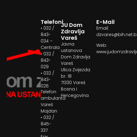
Telefoni
E-Mail
JU Dom
• 032 /
Email:
Zdravlja
843-
dzvares@bih.net.
Vareš
034 –
Javna
Web:
Centrala
ustanova
www.judomzdravlj
• 032 /
Dom Zdravlja
843-
Vareš
029
Ulica Zvijezda
• 032 /
br. 18
843-
71330 Vareš
026
Bosna i
Telefon
Hercegovina
ambulanta
Vareš
Majdan
• 032 /
845-
337
Fax: