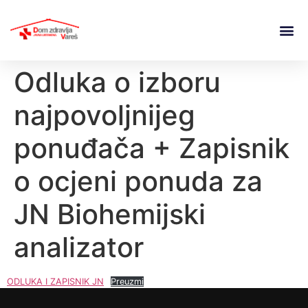
Odluka o izboru
najpovoljnijeg
ponuđača + Zapisnik
o ocjeni ponuda za
JN Biohemijski
analizator
ODLUKA I ZAPISNIK JN
Preuzmi