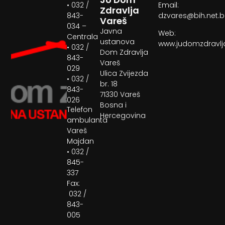
• 032 /
Email:
Zdravlja
843-
dzvares@bih.net.
Vareš
034 –
Javna
Web:
Centrala
ustanova
www.judomzdravlj
• 032 /
Dom Zdravlja
843-
Vareš
029
Ulica Zvijezda
• 032 /
br. 18
843-
71330 Vareš
026
Bosna i
Telefon
Hercegovina
ambulanta
Vareš
Majdan
• 032 /
845-
337
Fax:
032 /
843-
005