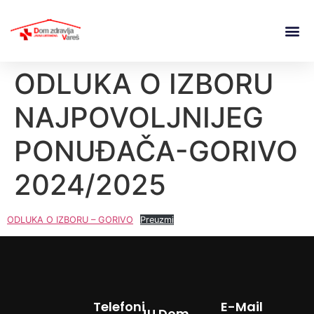
ODLUKA O IZBORU
NAJPOVOLJNIJEG
PONUĐAČA-GORIVO
2024/2025
ODLUKA O IZBORU – GORIVO
Preuzmi
Telefoni
E-Mail
JU Dom