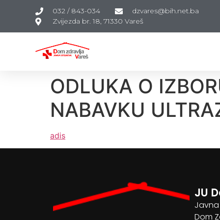
032 / 843-034
dzvares@bih.net.ba
Zvijezda br. 18, 71330 Vareš
ODLUKA O IZBO
NABAVKU ULTRA
adis
JU D
Javna
Dom Zd