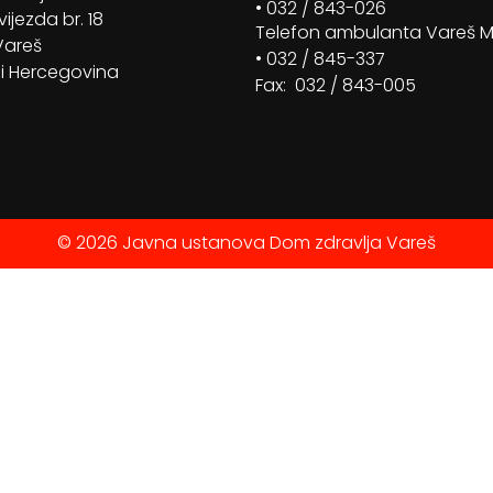
• 032 / 843-026
vijezda br. 18
Telefon ambulanta Vareš 
Vareš
• 032 / 845-337
i Hercegovina
Fax: 032 / 843-005
© 2026 Javna ustanova Dom zdravlja Vareš