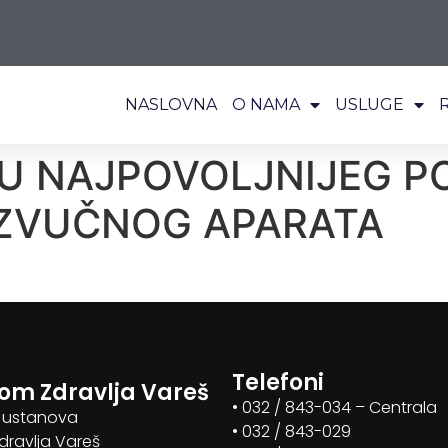
NASLOVNA
O NAMA
USLUGE
RU NAJPOVOLJNIJEG 
ZVUČNOG APARATA
Telefoni
om Zdravlja Vareš
• 032 / 843-034 – Centrala
 ustanova
• 032 / 843-029
ravlja Vareš