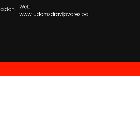
Web:
Majdan
www.judomzdravljavares.ba