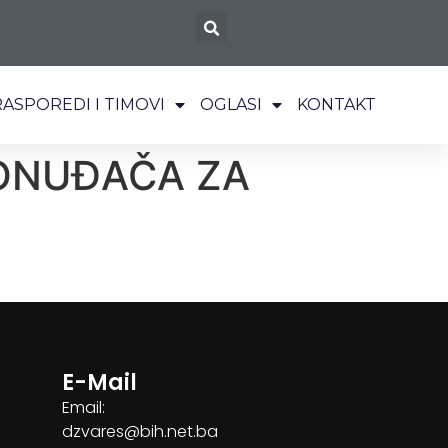
RASPOREDI I TIMOVI
OGLASI
KONTAKT
PONUĐAČA ZA
E-Mail
Email:
dzvares@bih.net.ba