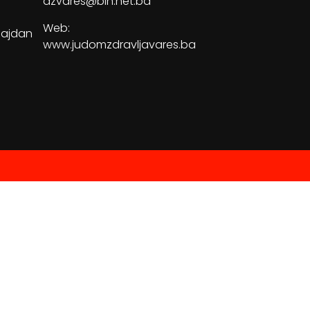
dzvares@bih.net.ba
Web:
Majdan
www.judomzdravljavares.ba