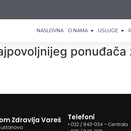
NASLOVNA
O NAMA
USLUGE
ajpovoljnijeg ponuđača
a
Telefoni
om Zdravlja Vareš
• 032 / 843-034 – Centrala
 ustanova