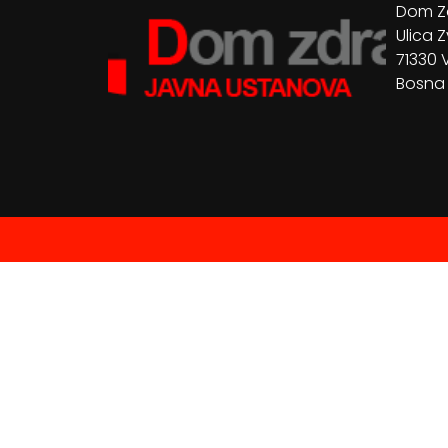
Dom Zd
Ulica Z
71330 
Bosna 