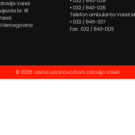
• 032 / 843-029
ravlja Vareš
• 032 / 843-026
vijezda br. 18
Telefon ambulanta Vareš 
Vareš
• 032 / 845-337
i Hercegovina
Fax: 032 / 843-005
© 2026 Javna ustanova Dom zdravlja Vareš