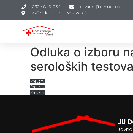
032 / 843-034
dzvares@bih.net.ba
Zvijezda br. 18, 71330 Vareš
Odluka o izboru n
seroloških testov
Preuzmi
Preuzmi
Preuzmi
JU D
Javna