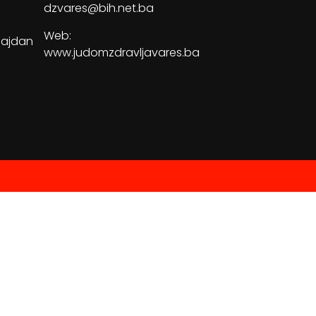
dzvares@bih.net.ba
Web:
Majdan
www.judomzdravljavares.ba