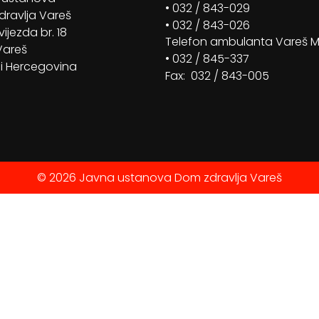
• 032 / 843-029
ravlja Vareš
• 032 / 843-026
vijezda br. 18
Telefon ambulanta Vareš 
Vareš
• 032 / 845-337
i Hercegovina
Fax: 032 / 843-005
© 2026 Javna ustanova Dom zdravlja Vareš