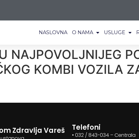
NASLOVNA
O NAMA
USLUGE
RU NAJPOVOLJNIJEG 
KOG KOMBI VOZILA Z
Telefoni
om Zdravlja Vareš
• 032 / 843-034 – Centrala
 ustanova