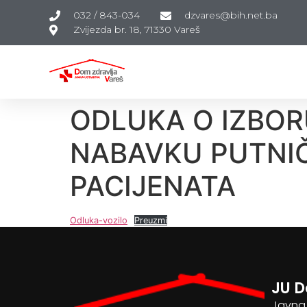
032 / 843-034
dzvares@bih.net.ba
Zvijezda br. 18, 71330 Vareš
ODLUKA O IZBO
NABAVKU PUTNIČ
PACIJENATA
Odluka-vozilo
Preuzmi
JU D
Javna