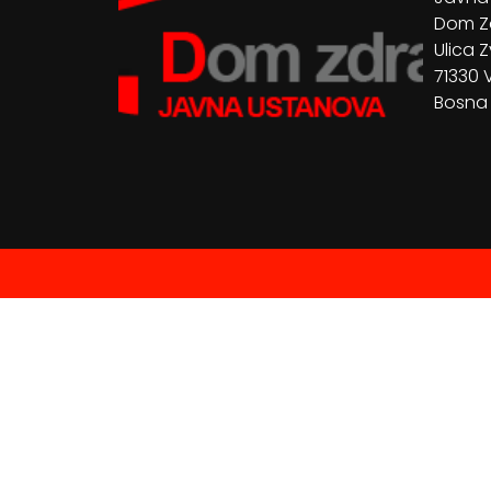
Dom Zd
Ulica Z
71330 
Bosna 