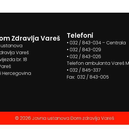
Telefoni
om Zdravlja Vareš
• 032 / 843-034 – Centrala
 ustanova
• 032 / 843-029
ravlja Vareš
• 032 / 843-026
vijezda br. 18
Telefon ambulanta Vareš 
Vareš
• 032 / 845-337
i Hercegovina
Fax: 032 / 843-005
© 2026 Javna ustanova Dom zdravlja Vareš