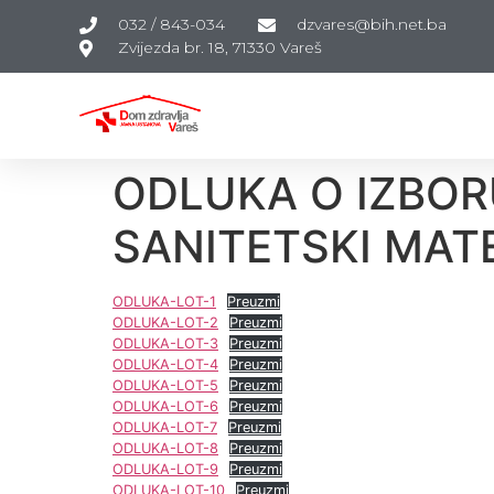
032 / 843-034
dzvares@bih.net.ba
Zvijezda br. 18, 71330 Vareš
ODLUKA O IZBO
SANITETSKI MATE
ODLUKA-LOT-1
Preuzmi
ODLUKA-LOT-2
Preuzmi
ODLUKA-LOT-3
Preuzmi
ODLUKA-LOT-4
Preuzmi
ODLUKA-LOT-5
Preuzmi
ODLUKA-LOT-6
Preuzmi
ODLUKA-LOT-7
Preuzmi
ODLUKA-LOT-8
Preuzmi
ODLUKA-LOT-9
Preuzmi
ODLUKA-LOT-10
Preuzmi