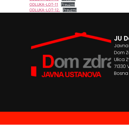
ODLUKA-LOT-11
Preuzmi
ODLUKA-LOT-12.
Preuzmi
JU D
Javna
Dom Zd
Ulica Z
71330 
Bosna 