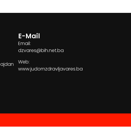
E-Mail
Email:
dzvares@bih.net.ba
Web:
Majdan
www.judomzdravljavares.ba