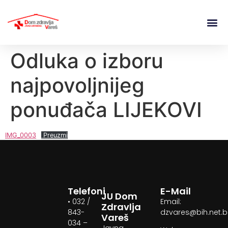
Odluka o izboru
najpovoljnijeg
ponuđača LIJEKOVI
IMG_0003
Preuzmi
Telefoni
E-Mail
JU Dom
• 032 /
Email:
Zdravlja
843-
dzvares@bih.net.
Vareš
034 –
Javna