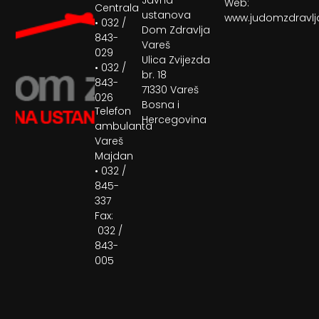
Web:
Centrala
ustanova
www.judomzdravlj
• 032 /
Dom Zdravlja
843-
Vareš
029
Ulica Zvijezda
• 032 /
br. 18
843-
71330 Vareš
026
Bosna i
Telefon
Hercegovina
ambulanta
Vareš
Majdan
• 032 /
845-
337
Fax:
032 /
843-
005