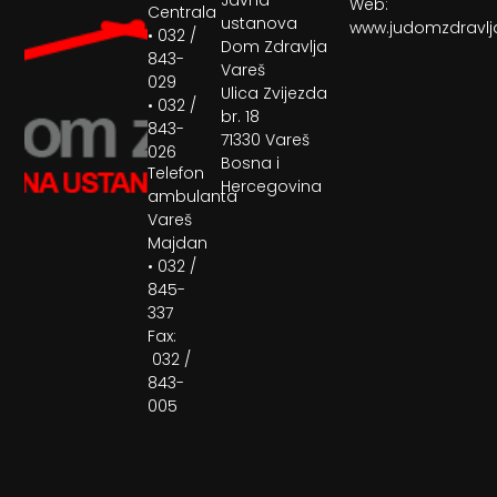
Web:
Centrala
ustanova
www.judomzdravlj
• 032 /
Dom Zdravlja
843-
Vareš
029
Ulica Zvijezda
• 032 /
br. 18
843-
71330 Vareš
026
Bosna i
Telefon
Hercegovina
ambulanta
Vareš
Majdan
• 032 /
845-
337
Fax:
032 /
843-
005