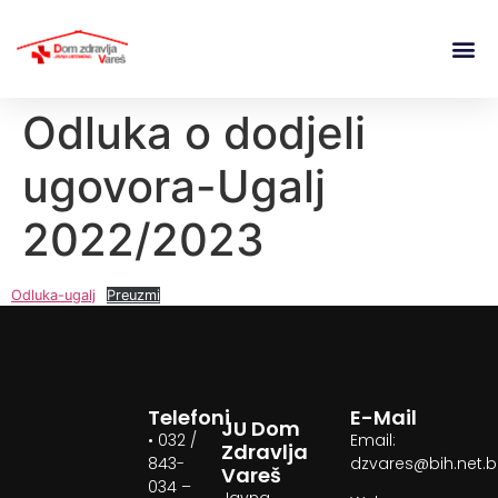
Odluka o dodjeli
ugovora-Ugalj
2022/2023
Odluka-ugalj
Preuzmi
Telefoni
E-Mail
JU Dom
• 032 /
Email:
Zdravlja
843-
dzvares@bih.net.
Vareš
034 –
Javna