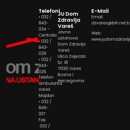
Telefoni
E-Mail
JU Dom
• 032 /
Email:
Zdravlja
843-
dzvares@bih.net.
Vareš
034 –
Javna
Web:
Centrala
ustanova
www.judomzdravlj
• 032 /
Dom Zdravlja
843-
Vareš
029
Ulica Zvijezda
• 032 /
br. 18
843-
71330 Vareš
026
Bosna i
Telefon
Hercegovina
ambulanta
Vareš
Majdan
• 032 /
845-
337
Fax:
032 /