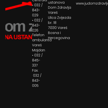
ustanova
www.judomzdravlj
• 032 /
Dom Zdravlja
843-
Vareš
029
Ulica Zvijezda
• 032 /
br. 18
843-
71330 Vareš
026
Bosna i
Telefon
Hercegovina
ambulanta
Vareš
Majdan
• 032 /
845-
337
Fax:
032 /
843-
005