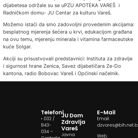
dijabetesa održale su se uPZU APOTEKA VAREŠ i
Radničkom domu- JU Centar za kulturu Vareš.
Možemo istaći da smo zadovoljni provedenim akcijama:
besplatnog mjerenja šećera u krvi, edukacijom građana
na ovu temu, mjerenju minerala i vitamina farmaceutske
kuće Solgar.
Akciji su prisustvovali predstavnici: Instituta za zdravlje
i sigurnost hrane Zenica, Savez dijabetičara Ze-Do
kantona, radio Bobovac Vareš i Općinski načelnik.
Telefoni
E-Mail
JU Dom
• 032 /
Email:
Zdravlja
843-
dzvares@bih.net.
Vareš
034 –
Javna
Web:
Centrala