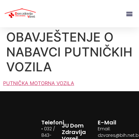
OBAVJEŠTENJE O
NABAVCI PUTNIČKIH
VOZILA
PUTNIČKA MOTORNA VOZILA
Telefoni
E-Mail
JU Dom
• 032 /
Email:
Zdravlja
843-
dzvares@bih.net.
Vareš