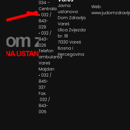
034 –
Javna
Web:
Centrala
ustanova
www.judomzdravlj
• 032 /
Dom Zdravlja
843-
Vareš
029
Ulica Zvijezda
• 032 /
br. 18
843-
71330 Vareš
026
Bosna i
Telefon
Hercegovina
ambulanta
Vareš
Majdan
• 032 /
845-
337
Fax:
032 /
843-
005