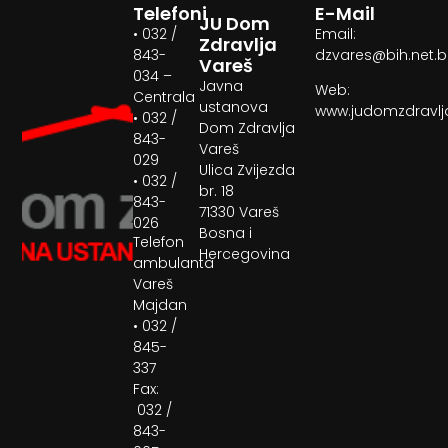
Telefoni
E-Mail
JU Dom
• 032 /
Email:
Zdravlja
843-
dzvares@bih.net.
Vareš
034 –
Javna
Web:
Centrala
ustanova
www.judomzdravlj
• 032 /
Dom Zdravlja
843-
Vareš
029
Ulica Zvijezda
• 032 /
br. 18
843-
71330 Vareš
026
Bosna i
Telefon
Hercegovina
ambulanta
Vareš
Majdan
• 032 /
845-
337
Fax:
032 /
843-