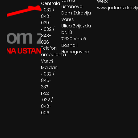
Web:
Centrala
ustanova
www.judomzdravlj
• 032 /
Dom Zdravlja
843-
Vareš
029
Ulica Zvijezda
• 032 /
br. 18
843-
71330 Vareš
026
Bosna i
Telefon
Hercegovina
ambulanta
Vareš
Majdan
• 032 /
845-
337
Fax:
032 /
843-
005