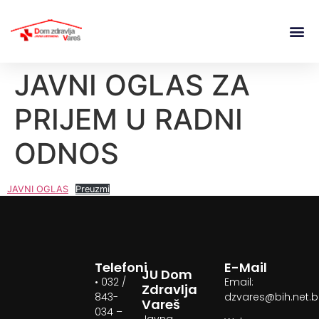
JAVNI OGLAS ZA
PRIJEM U RADNI
ODNOS
JAVNI OGLAS
Preuzmi
Telefoni
E-Mail
JU Dom
• 032 /
Email:
Zdravlja
843-
dzvares@bih.net.
Vareš
034 –
Javna