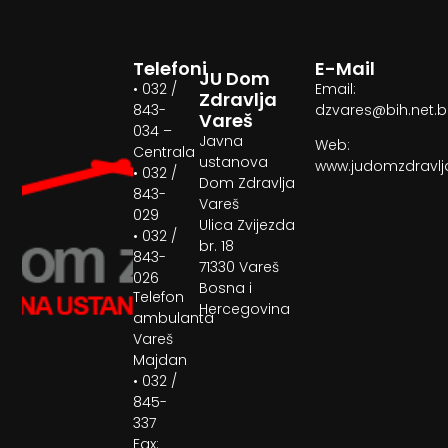
Telefoni
E-Mail
JU Dom
• 032 /
Email:
Zdravlja
843-
dzvares@bih.net.
Vareš
034 –
Javna
Web:
Centrala
ustanova
www.judomzdravlj
• 032 /
Dom Zdravlja
843-
Vareš
029
Ulica Zvijezda
• 032 /
br. 18
843-
71330 Vareš
026
Bosna i
Telefon
Hercegovina
ambulanta
Vareš
Majdan
• 032 /
845-
337
Fax: