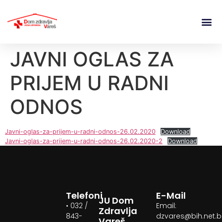
JAVNI OGLAS ZA
PRIJEM U RADNI
ODNOS
Javni-oglas-za-prijem-u-radni-odnos-26.02.2020
Download
Javni-oglas-za-prijem-u-radni-odnos-26.02.2020-2
Download
Telefoni
E-Mail
JU Dom
• 032 /
Email:
Zdravlja
843-
dzvares@bih.net.
Vareš