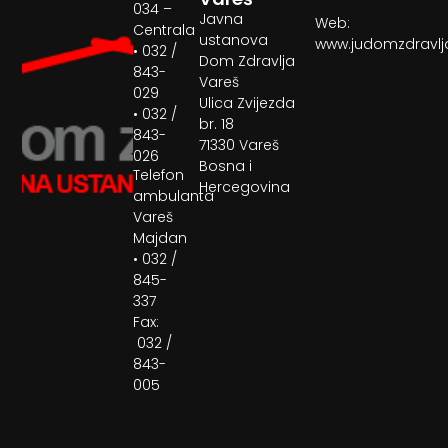
034 –
Javna
Web:
Centrala
ustanova
www.judomzdravlj
• 032 /
Dom Zdravlja
843-
Vareš
029
Ulica Zvijezda
• 032 /
br. 18
843-
71330 Vareš
026
Bosna i
Telefon
Hercegovina
ambulanta
Vareš
Majdan
• 032 /
845-
337
Fax:
032 /
843-
005