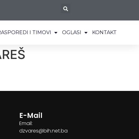
RASPOREDI I TIMOVI
OGLASI
KONTAKT
AREŠ
E-Mail
Email:
dzvares@bih.net.ba