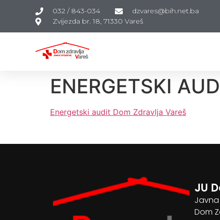
032 / 843-034
dzvares@bih.net.ba
Zvijezda br. 18, 71330 Vareš
ENERGETSKI AUD
Energetski audit Dom Zdravlja Vareš
JU D
Javna
Dom Zd