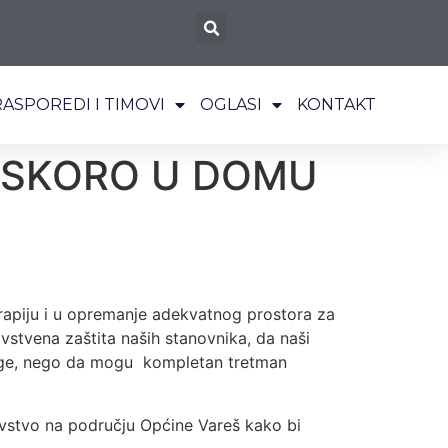
RASPOREDI I TIMOVI
OGLASI
KONTAKT
 USKORO U DOMU
apiju i u opremanje adekvatnog prostora za
vstvena zaštita naših stanovnika, da naši
sluge, nego da mogu kompletan tretman
avstvo na području Općine Vareš kako bi