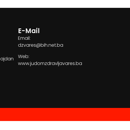
E-Mail
Email:
dzvares@bih.net.ba
Web:
Majdan
www.judomzdravljavares.ba