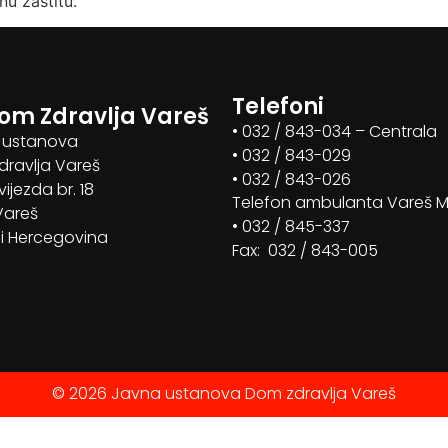
nu zaštitu.
Telefoni
om Zdravlja Vareš
• 032 / 843-034 – Centrala
 ustanova
• 032 / 843-029
ravlja Vareš
• 032 / 843-026
vijezda br. 18
Telefon ambulanta Vareš 
Vareš
• 032 / 845-337
i Hercegovina
Fax: 032 / 843-005
© 2026 Javna ustanova Dom zdravlja Vareš