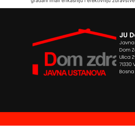
građani imali efikasniju i efektivniju zdravstve
JU D
Javna
Dom Zd
Ulica Z
71330 
Bosna 