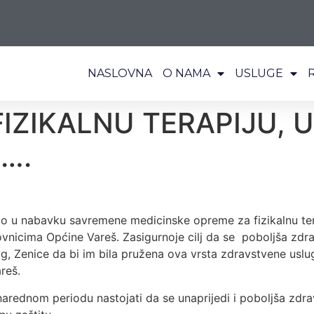
NASLOVNA
O NAMA
USLUGE
IZIKALNU TERAPIJU,
….
o u nabavku savremene medicinske opreme za fizikalnu ter
vnicima Općine Vareš. Zasigurnoje cilj da se poboljša zdra
og, Zenice da bi im bila pružena ova vrsta zdravstvene u
reš.
arednom periodu nastojati da se unaprijedi i poboljša zdr