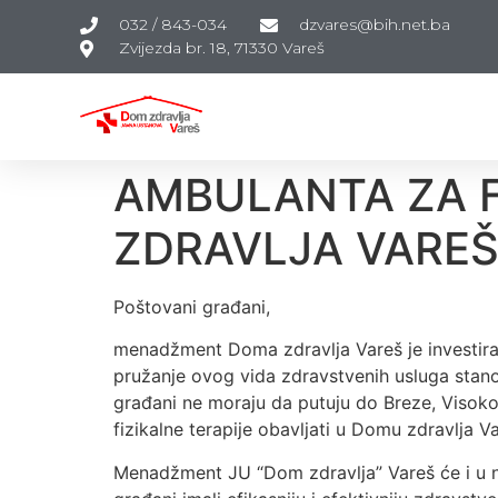
032 / 843-034
dzvares@bih.net.ba
Zvijezda br. 18, 71330 Vareš
AMBULANTA ZA F
ZDRAVLJA VAREŠ
Poštovani građani,
menadžment Doma zdravlja Vareš je investira
pružanje ovog vida zdravstvenih usluga stano
građani ne moraju da putuju do Breze, Visok
fizikalne terapije obavljati u Domu zdravlja Va
Menadžment JU “Dom zdravlja” Vareš će i u n